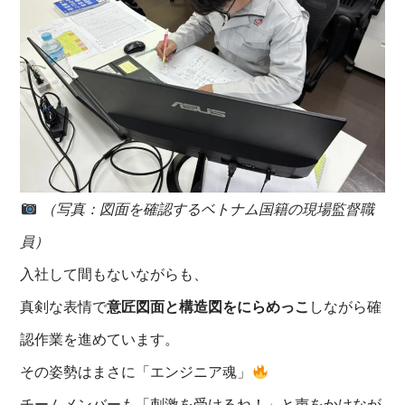
（写真：図面を確認するベトナム国籍の現場監督職
員）
入社して間もないながらも、
真剣な表情で
意匠図面と構造図をにらめっこ
しながら確
認作業を進めています。
その姿勢はまさに「エンジニア魂」
チームメンバーも「刺激を受けるね！」と声をかけなが