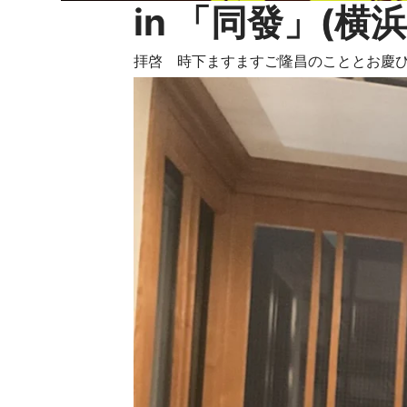
in 「同發」(横
拝啓 時下ますますご隆昌のこととお慶